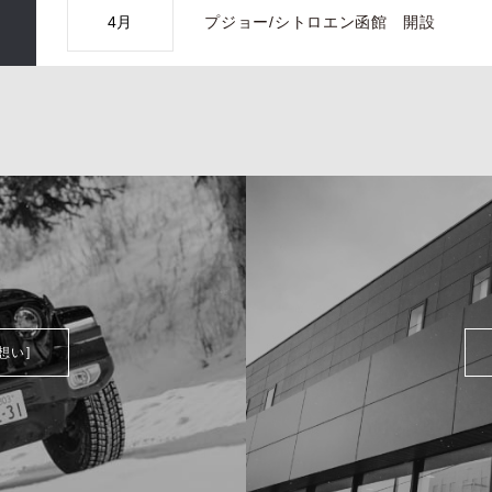
4月
プジョー/シトロエン函館 開設
想い]