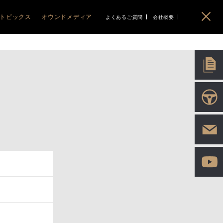
トピックス
オウンドメディア
よくあるご質問
会社概要
イベント
ABARTH
ABARTH
BLOG
PEUGEOT
PEUGEOT
CITROEN
CITROEN
EO
ニュース
Gourmet&Drive MAGAZINE
アバルト札幌清田
ABARTH 500e
プジョー函館
208
C3 AIRCROSS
シトロエン函館
IMPORT PLUS LIFE
アバルト旭川
F595/695/695C
RIFTER
C3
ポッドキャスト
5008
C5 X
HYBRID
C4 HYBRID
ソーシャル
3008
BERLINGO
2008
C5 AIRCROSS
408
HYBRID
308
E-C4 ELECTRIC
HYBRID