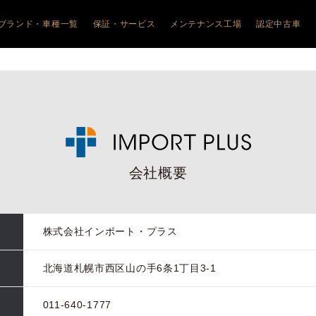
ブランド・車種一覧
保証・サービス
メンテナンス工場
認定中古車
JEEP
ALFA ROMEO
ALFA ROMEO
FIAT
FIAT
JEEP
ALFA ROM
幌琴似
COMPASS
アルファ ロメオ札幌清田
JUNIOR
フィアット札幌清田
600HYBRID
FIAT
幌美園
WRANGLER
TONALE
フィアット旭川
Doblo
幌清田
Avenger
GIULIA
500e
ABARTH
川
RENEGADE e-
STELVIO
600e
PEUGEOT
HYBRID
館
GIULIA
CITROËN
COMMANDER
QUADRIFOGLIO
森
STELVIO
会社概要
QUADRIFOGLIO
株式会社インポート・プラス
北海道札幌市西区山の手6条1丁目3-1
011-640-1777