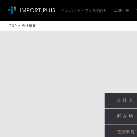
インポート・プラスの想い
店舗一覧
JEEP
TOP
会社概要
ジープ札
ジープ札
ジープ札
ジープ旭
ジープ函
ジープ青
会社名
所在地
電話番号