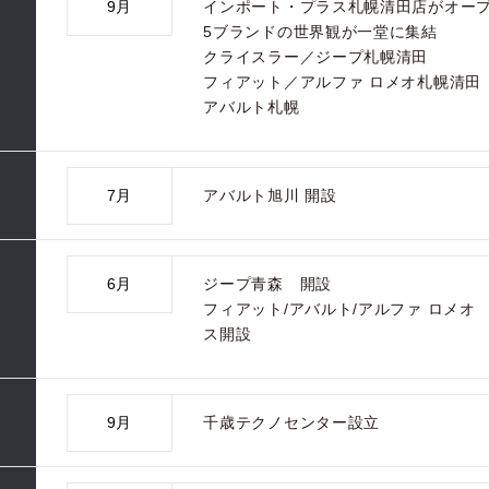
9月
インポート・プラス札幌清田店がオー
5ブランドの世界観が一堂に集結
クライスラー／ジープ札幌清田
フィアット／アルファ ロメオ札幌清田
アバルト札幌
7月
アバルト旭川 開設
6月
ジープ青森 開設
フィアット/アバルト/アルファ ロメオ
ス開設
9月
千歳テクノセンター設立