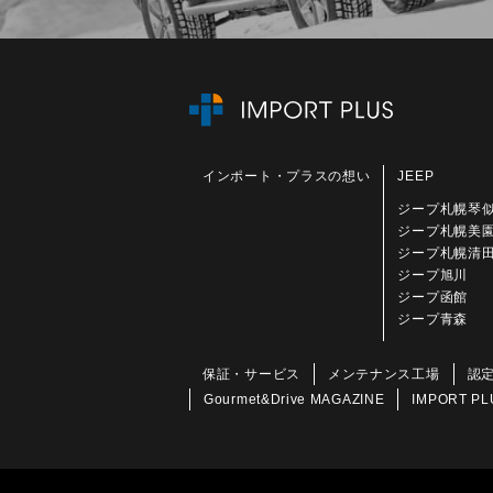
インポート・プラスの想い
JEEP
ジープ札幌琴
ジープ札幌美
ジープ札幌清
ジープ旭川
ジープ函館
ジープ青森
保証・サービス
メンテナンス工場
認
Gourmet&Drive MAGAZINE
IMPORT PL