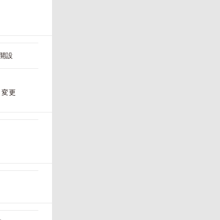
開設
名変更