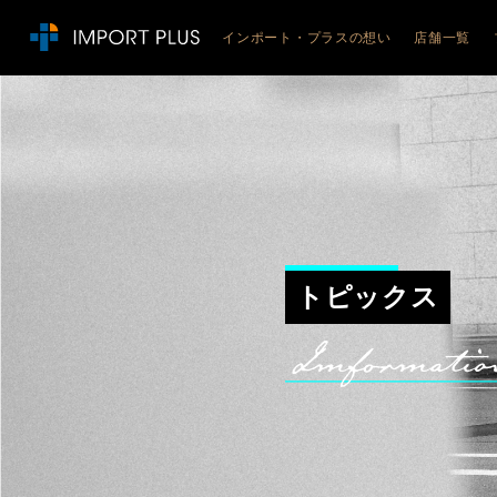
インポート・プラスの想い
店舗一覧
JEEP
ジープ札
ジープ札
ジープ札
ジープ旭
ジープ函
ジープ青
トピックス