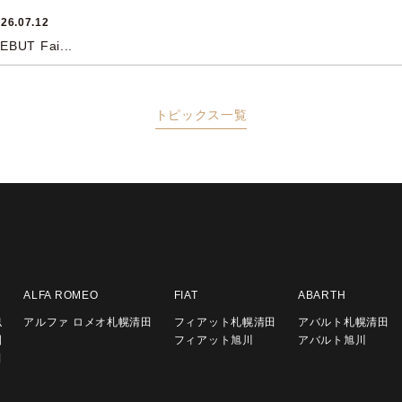
26.07.12
BUT Fai...
トピックス一覧
ALFA ROMEO
FIAT
ABARTH
似
アルファ ロメオ札幌清田
フィアット札幌清田
アバルト札幌清田
園
フィアット旭川
アバルト旭川
田