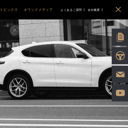
トピックス
オウンドメディア
よくあるご質問
会社概要
イベント
ABARTH
ABARTH
BLOG
PEUGEOT
PEUGEOT
CITROEN
CITROEN
EO
ニュース
Gourmet&Drive MAGAZINE
アバルト札幌清田
ABARTH 500e
プジョー函館
208
C3 AIRCROSS
シトロエン函館
IMPORT PLUS LIFE
アバルト旭川
F595/695/695C
RIFTER
C3
ポッドキャスト
5008
C5 X
HYBRID
C4 HYBRID
ソーシャル
3008
BERLINGO
2008
C5 AIRCROSS
408
HYBRID
308
E-C4 ELECTRIC
HYBRID