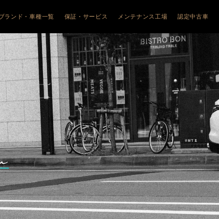
ブランド・車種一覧
保証・サービス
メンテナンス工場
認定中古車
JEEP
ALFA ROMEO
ALFA ROMEO
FIAT
FIAT
JEEP
ALFA ROM
幌琴似
COMPASS
アルファ ロメオ札幌清田
JUNIOR
フィアット札幌清田
600HYBRID
FIAT
幌美園
WRANGLER
TONALE
フィアット旭川
Doblo
幌清田
Avenger
GIULIA
500e
ABARTH
川
RENEGADE e-
STELVIO
600e
PEUGEOT
HYBRID
館
GIULIA
CITROËN
COMMANDER
QUADRIFOGLIO
森
STELVIO
QUADRIFOGLIO