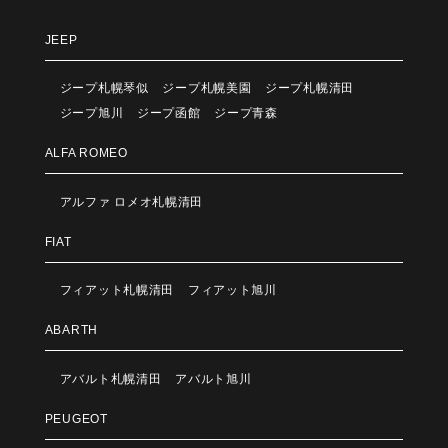
JEEP
ジープ札幌琴似
ジープ札幌美園
ジープ札幌清田
ジープ旭川
ジープ函館
ジープ青森
ALFA ROMEO
アルファ ロメオ札幌清田
FIAT
フィアット札幌清田
フィアット旭川
ABARTH
アバルト札幌清田
アバルト旭川
PEUGEOT