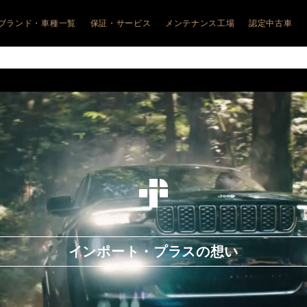
ブランド・車種一覧
保証・サービス
メンテナンス工場
認定中古車
JEEP
ALFA ROMEO
ALFA ROMEO
FIAT
FIAT
JEEP
ALFA ROM
幌琴似
COMPASS
アルファ ロメオ札幌清田
JUNIOR
フィアット札幌清田
600HYBRID
FIAT
幌美園
WRANGLER
TONALE
フィアット旭川
Doblo
幌清田
Avenger
GIULIA
500e
ABARTH
川
RENEGADE e-
STELVIO
600e
PEUGEOT
HYBRID
館
GIULIA
CITROËN
COMMANDER
QUADRIFOGLIO
森
STELVIO
QUADRIFOGLIO
インポート・プラスの想い