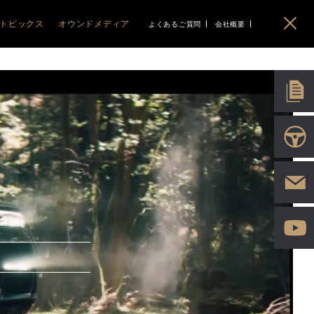
トピックス
オウンドメディア
よくあるご質問
会社概要
イベント
ABARTH
ABARTH
BLOG
PEUGEOT
PEUGEOT
CITROEN
CITROEN
EO
ニュース
Gourmet&Drive MAGAZINE
アバルト札幌清田
ABARTH 500e
プジョー函館
208
C3 AIRCROSS
シトロエン函館
IMPORT PLUS LIFE
アバルト旭川
F595/695/695C
RIFTER
C3
ポッドキャスト
5008
C5 X
HYBRID
C4 HYBRID
ソーシャル
3008
BERLINGO
2008
C5 AIRCROSS
408
HYBRID
308
E-C4 ELECTRIC
HYBRID