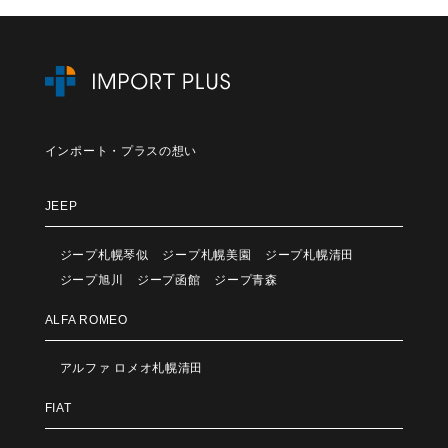
インポート・プラスの想い
JEEP
ジープ札幌琴似
ジープ札幌美園
ジープ札幌清田
ジープ旭川
ジープ函館
ジープ青森
ALFA ROMEO
アルファ ロメオ札幌清田
FIAT