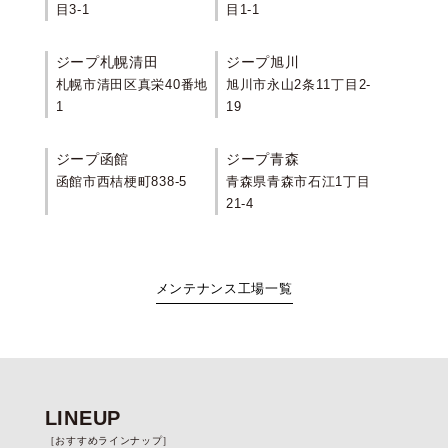
目3-1
目1-1
ジープ札幌清田
ジープ旭川
札幌市清田区真栄40番地
旭川市永山2条11丁目2-
1
19
ジープ函館
ジープ青森
函館市西桔梗町838-5
青森県青森市石江1丁目
21-4
メンテナンス工場一覧
LINEUP
［おすすめラインナップ］