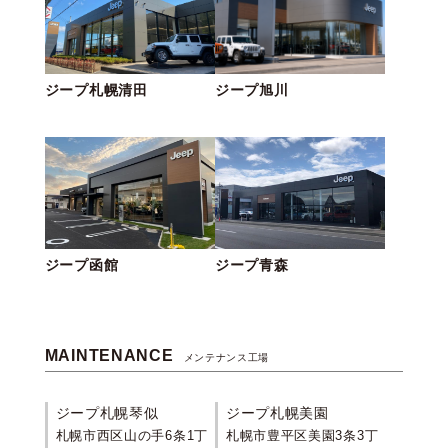
ジープ札幌清田
ジープ旭川
ジープ函館
ジープ青森
MAINTENANCE
メンテナンス工場
ジープ札幌琴似
ジープ札幌美園
札幌市西区山の手6条1丁
札幌市豊平区美園3条3丁