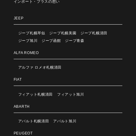
インポート・プラスの想い
JEEP
ジープ札幌琴似
ジープ札幌美園
ジープ札幌清田
ジープ旭川
ジープ函館
ジープ青森
ALFA ROMEO
アルファ ロメオ札幌清田
FIAT
フィアット札幌清田
フィアット旭川
ABARTH
アバルト札幌清田
アバルト旭川
PEUGEOT