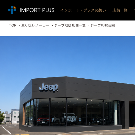
インポート・プラスの想い
店舗一覧
JEEP
TOP
取り扱いメーカー
ジープ取扱店舗一覧
ジープ札幌美園
ジープ札
ジープ札
ジープ札
ジープ旭
ジープ函
ジープ青