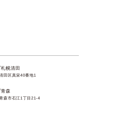
プ札幌清田
清田区真栄40番地1
プ青森
青森市石江1丁目21-4