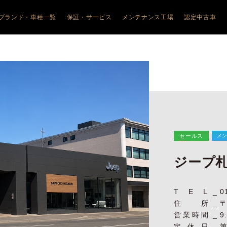
ブランド・車種一覧
保証・サービス
メンテナンス工場
認定中古車
JEEP
ALFA ROMEO
ALFA ROMEO
FIAT
FIAT
JEEP
ALFA ROM
幌琴似
COMPASS
アルファ ロメオ札幌清田
JUNIOR
フィアット札幌清田
600HYBRID
FIAT
幌美園
WRANGLER
TONALE
フィアット旭川
Doblo
幌清田
Avenger
GIULIA
500e
ABARTH
川
RENEGADE e-
STELVIO
600e
PEUGEOT
HYBRID
館
GIULIA
CITROËN
COMMANDER
QUADRIFOGLIO
森
STELVIO
QUADRIFOGLIO
メ
セールス
ジープ
TEL
0
住所
〒
営業時間
9
定休日