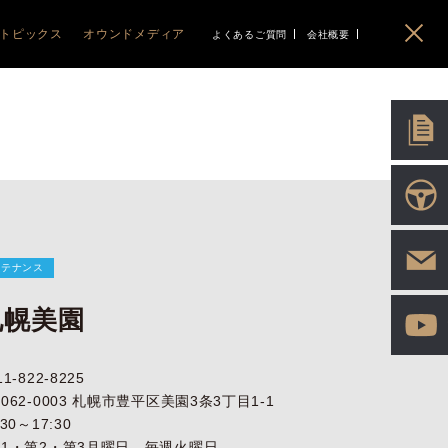
トピックス
オウンドメディア
よくあるご質問
会社概要
イベント
ABARTH
ABARTH
BLOG
PEUGEOT
PEUGEOT
CITROEN
CITROEN
EO
ニュース
Gourmet&Drive MAGAZINE
アバルト札幌清田
ABARTH 500e
プジョー函館
208
C3 AIRCROSS
シトロエン函館
IMPORT PLUS LIFE
アバルト旭川
F595/695/695C
RIFTER
C3
ポッドキャスト
5008
C5 X
HYBRID
C4 HYBRID
ソーシャル
3008
BERLINGO
2008
C5 AIRCROSS
408
HYBRID
308
E-C4 ELECTRIC
ンテナンス
HYBRID
札幌美園
11-822-8225
062-0003 札幌市豊平区美園3条3丁目1-1
:30～17:30
第1・第2・第3月曜日、毎週火曜日