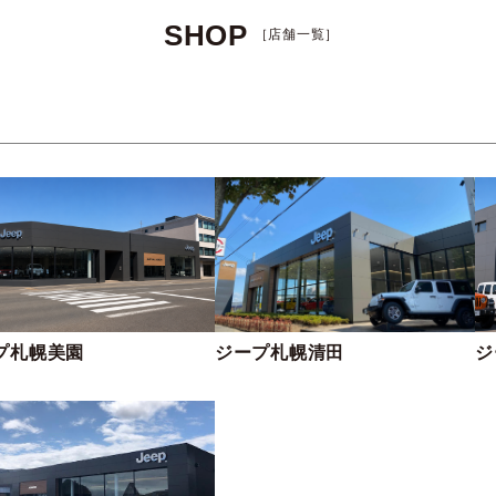
SHOP
［店舗一覧］
プ札幌美園
ジープ札幌清田
ジ