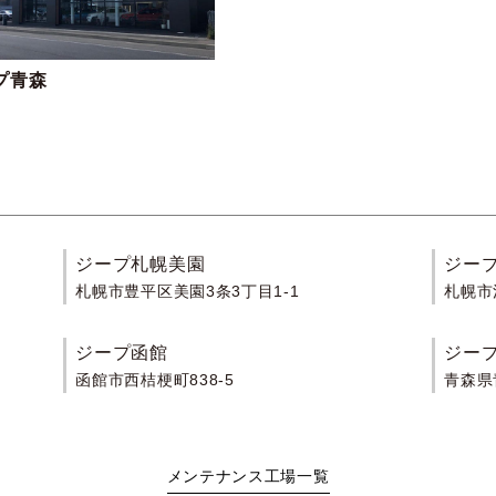
プ青森
場
ジープ札幌美園
ジー
札幌市豊平区美園3条3丁目1-1
札幌市
ジープ函館
ジー
函館市西桔梗町838-5
青森県
メンテナンス工場一覧