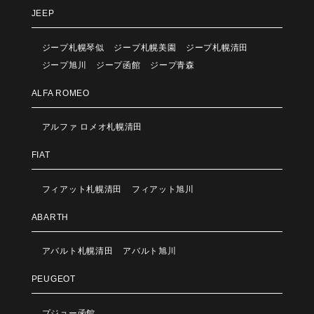
JEEP
ジープ札幌琴似
ジープ札幌美園
ジープ札幌清田
ジープ旭川
ジープ函館
ジープ青森
ALFA ROMEO
アルファ ロメオ札幌清田
FIAT
フィアット札幌清田
フィアット旭川
ABARTH
アバルト札幌清田
アバルト旭川
PEUGEOT
プジョー函館