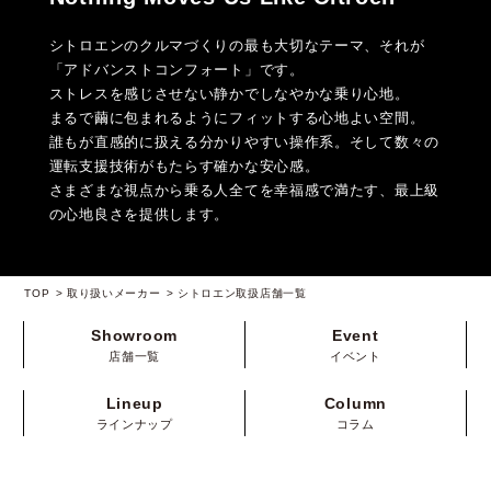
シトロエンのクルマづくりの最も大切なテーマ、それが
「アドバンストコンフォート」です。
ストレスを感じさせない静かでしなやかな乗り心地。
まるで繭に包まれるようにフィットする心地よい空間。
誰もが直感的に扱える分かりやすい操作系。そして数々の
運転支援技術がもたらす確かな安心感。
さまざまな視点から乗る人全てを幸福感で満たす、最上級
の心地良さを提供します。
TOP
取り扱いメーカー
シトロエン取扱店舗一覧
Showroom
Event
店舗一覧
イベント
Lineup
Column
ラインナップ
コラム