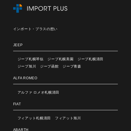
インポート・プラスの想い
JEEP
ジープ札幌琴似
ジープ札幌美園
ジープ札幌清田
ジープ旭川
ジープ函館
ジープ青森
ALFA ROMEO
アルファ ロメオ札幌清田
FIAT
フィアット札幌清田
フィアット旭川
ABARTH