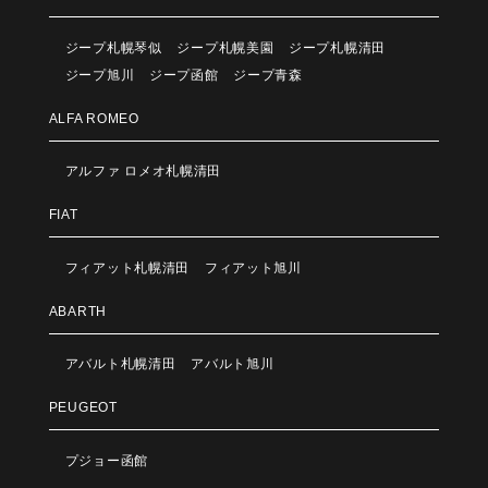
ジープ札幌琴似
ジープ札幌美園
ジープ札幌清田
ジープ旭川
ジープ函館
ジープ青森
ALFA ROMEO
アルファ ロメオ札幌清田
FIAT
フィアット札幌清田
フィアット旭川
ABARTH
アバルト札幌清田
アバルト旭川
PEUGEOT
プジョー函館