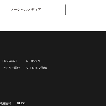
ソーシャル
メディア
PEUGEOT
CITROEN
プジョー函館
シトロエン函館
採用情報
BLOG