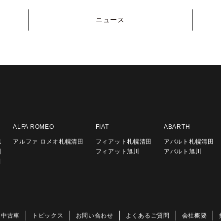
ニュース
ALFA ROMEO
FIAT
ABARTH
似
アルファ ロメオ札幌清田
フィアット札幌清田
アバルト札幌清田
園
フィアット旭川
アバルト旭川
田
定中古車
トピックス
お問い合わせ
よくあるご質問
会社概要