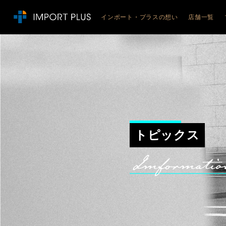
インポート・プラスの想い
店舗一覧
JEEP
ジープ札
ジープ札
ジープ札
ジープ旭
ジープ函
ジープ青
トピックス