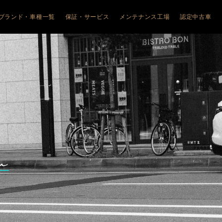
ブランド・車種一覧
保証・サービス
メンテナンス工場
認定中古車
JEEP
ALFA ROMEO
ALFA ROMEO
FIAT
FIAT
JEEP
ALFA ROM
幌琴似
COMPASS
アルファ ロメオ札幌清田
JUNIOR
フィアット札幌清田
600HYBRID
FIAT
幌美園
WRANGLER
TONALE
フィアット旭川
Doblo
幌清田
Avenger
GIULIA
500e
ABARTH
川
RENEGADE e-
STELVIO
600e
PEUGEOT
HYBRID
館
GIULIA
CITROËN
COMMANDER
QUADRIFOGLIO
森
STELVIO
QUADRIFOGLIO