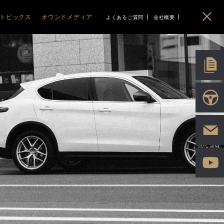
トピックス
オウンドメディア
よくあるご質問
会社概要
イベント
ABARTH
ABARTH
BLOG
PEUGEOT
PEUGEOT
CITROEN
CITROEN
EO
ニュース
Gourmet&Drive MAGAZINE
アバルト札幌清田
ABARTH 500e
プジョー函館
208
C3 AIRCROSS
シトロエン函館
IMPORT PLUS LIFE
アバルト旭川
F595/695/695C
RIFTER
C3
ポッドキャスト
5008
C5 X
HYBRID
C4 HYBRID
ソーシャル
3008
BERLINGO
2008
C5 AIRCROSS
408
HYBRID
308
E-C4 ELECTRIC
HYBRID