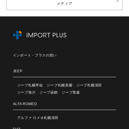
メディア
インポート・プラスの想い
JEEP
ジープ札幌琴似
ジープ札幌美園
ジープ札幌清田
ジープ旭川
ジープ函館
ジープ青森
ALFA ROMEO
アルファ ロメオ札幌清田