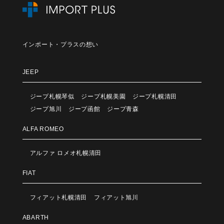
インポート・プラスの想い
JEEP
ジープ札幌琴似
ジープ札幌美園
ジープ札幌清田
ジープ旭川
ジープ函館
ジープ青森
ALFA ROMEO
アルファ ロメオ札幌清田
FIAT
フィアット札幌清田
フィアット旭川
ABARTH