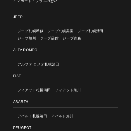
インポート・プラスの想い
JEEP
ジープ札幌琴似
ジープ札幌美園
ジープ札幌清田
ジープ旭川
ジープ函館
ジープ青森
ALFA ROMEO
アルファ ロメオ札幌清田
FIAT
フィアット札幌清田
フィアット旭川
ABARTH
アバルト札幌清田
アバルト旭川
PEUGEOT