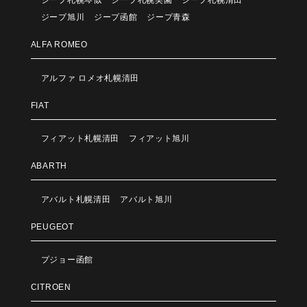
ジープ札幌琴似
ジープ札幌美園
ジープ札幌清田
ジープ旭川
ジープ函館
ジープ青森
ALFA ROMEO
アルファ ロメオ札幌清田
FIAT
フィアット札幌清田
フィアット旭川
ABARTH
アバルト札幌清田
アバルト旭川
PEUGEOT
プジョー函館
CITROEN