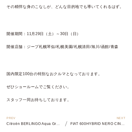
その精悍な身のこなしが、どんな目的地でも導いてくれるはず。​
開催期間：11月29日（土）～30日（日）
開催店舗：ジープ札幌琴似/札幌美園/札幌清田/旭川/函館/青森
国内限定100台の特別なおクルマとなっております。
ぜひショールームでご覧ください。
スタッフ一同お待ちしております。
Citroën BERLINGO Aqua Green DEBUT FAIR開催
FIAT 600HYBRID NERO CINEMA DEBUT FAIR開催