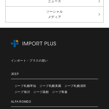
ニュース
ソーシャル
メディア
インポート・プラスの想い
JEEP
ジープ札幌琴似
ジープ札幌美園
ジープ札幌清田
ジープ旭川
ジープ函館
ジープ青森
ALFA ROMEO