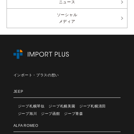
ニュース
ソーシャル
メディア
インポート・プラスの想い
JEEP
ジープ札幌琴似
ジープ札幌美園
ジープ札幌清田
ジープ旭川
ジープ函館
ジープ青森
ALFA ROMEO