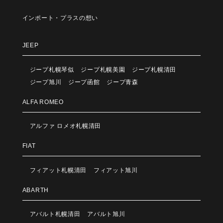
インポート・プラスの想い
JEEP
ジープ札幌琴似
ジープ札幌美園
ジープ札幌清田
ジープ旭川
ジープ函館
ジープ青森
ALFA ROMEO
アルファ ロメオ札幌清田
FIAT
フィアット札幌清田
フィアット旭川
ABARTH
アバルト札幌清田
アバルト旭川