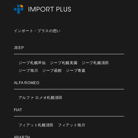
インポート・プラスの想い
JEEP
ジープ札幌琴似
ジープ札幌美園
ジープ札幌清田
ジープ旭川
ジープ函館
ジープ青森
ALFA ROMEO
アルファ ロメオ札幌清田
FIAT
フィアット札幌清田
フィアット旭川
ABARTH