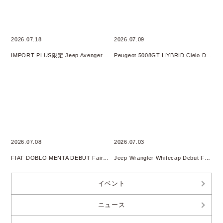
2026.07.18
2026.07.09
IMPORT PLUS限定 Jeep Avenger 4xe HYBRID オリジナルフェア 開催
Peugeot 5008GT HYBRID Cielo DEBUT Fair開催
2026.07.08
2026.07.03
FIAT DOBLO MENTA DEBUT Fair開催
Jeep Wrangler Whitecap Debut Fair 開催
イベント
ニュース