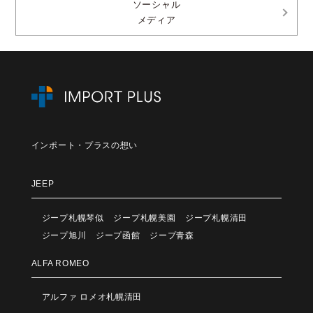
ソーシャル
メディア
インポート・プラスの想い
JEEP
ジープ札幌琴似
ジープ札幌美園
ジープ札幌清田
ジープ旭川
ジープ函館
ジープ青森
ALFA ROMEO
アルファ ロメオ札幌清田