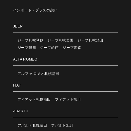
インポート・プラスの想い
JEEP
ジープ札幌琴似
ジープ札幌美園
ジープ札幌清田
ジープ旭川
ジープ函館
ジープ青森
ALFA ROMEO
アルファ ロメオ札幌清田
FIAT
フィアット札幌清田
フィアット旭川
ABARTH
アバルト札幌清田
アバルト旭川