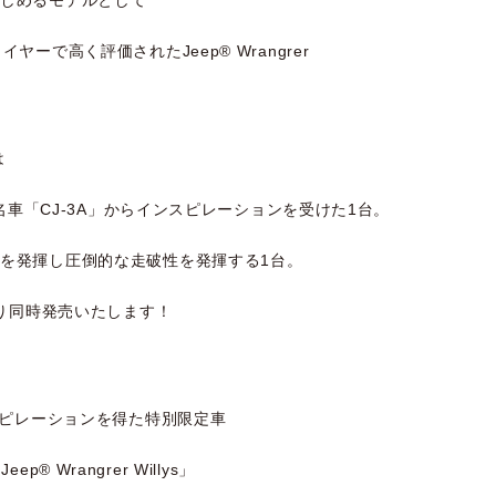
ヤーで高く評価されたJeep® Wrangrer
は
た名車「CJ-3A」からインスピレーションを受けた1台。
を発揮し圧倒的な走破性を発揮する1台。
より同時発売いたします！
スピレーションを得た特別限定車
® Wrangrer Willys」