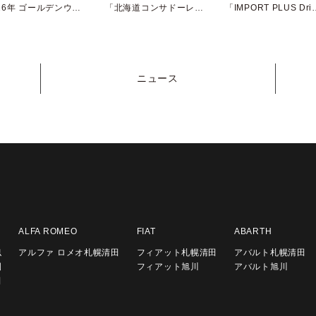
2026年 ゴールデンウィーク休暇について
「北海道コンサドーレ札幌」2026/2027 SEASON SUPPLY PARTNER継続
「IMPORT PLUS Drivin’ M
ニュース
ALFA ROMEO
FIAT
ABARTH
似
アルファ ロメオ札幌清田
フィアット札幌清田
アバルト札幌清田
園
フィアット旭川
アバルト旭川
田