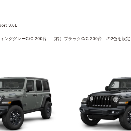
rt 3.6L
ンググレーC/C 200台、（右）ブラックC/C 200台 の2色を設定