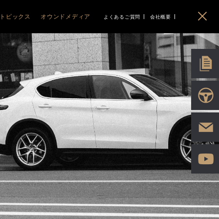
トピックス
オウンドメディア
よくあるご質問
会社概要
イベント
ABARTH
ABARTH
BLOG
PEUGEOT
PEUGEOT
CITROEN
CITROEN
EO
ニュース
Gourmet&Drive MAGAZINE
アバルト札幌清田
ABARTH 500e
プジョー函館
208
C3 AIRCROSS
シトロエン函館
IMPORT PLUS LIFE
アバルト旭川
F595/695/695C
RIFTER
C3
ポッドキャスト
5008
C5 X
HYBRID
C4 HYBRID
ソーシャル
3008
BERLINGO
2008
C5 AIRCROSS
408
HYBRID
308
E-C4 ELECTRIC
HYBRID