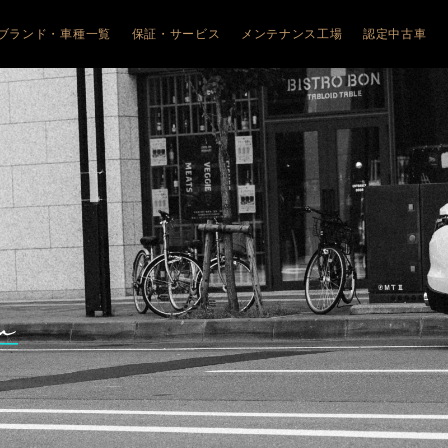
ブランド・車種一覧
保証・サービス
メンテナンス工場
認定中古車
JEEP
ALFA ROMEO
ALFA ROMEO
FIAT
FIAT
JEEP
ALFA ROM
幌琴似
COMPASS
アルファ ロメオ札幌清田
JUNIOR
フィアット札幌清田
600HYBRID
FIAT
幌美園
WRANGLER
TONALE
フィアット旭川
Doblo
幌清田
Avenger
GIULIA
500e
ABARTH
川
RENEGADE e-
STELVIO
600e
PEUGEOT
HYBRID
館
GIULIA
CITROËN
COMMANDER
QUADRIFOGLIO
森
STELVIO
QUADRIFOGLIO