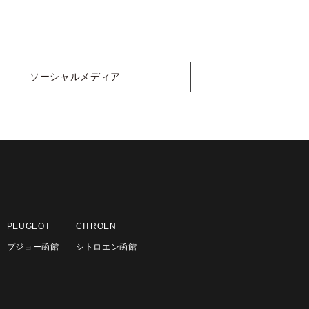
usic +」 Podcast配信開始のお知らせ
ソーシャル
メディア
PEUGEOT
CITROEN
プジョー函館
シトロエン函館