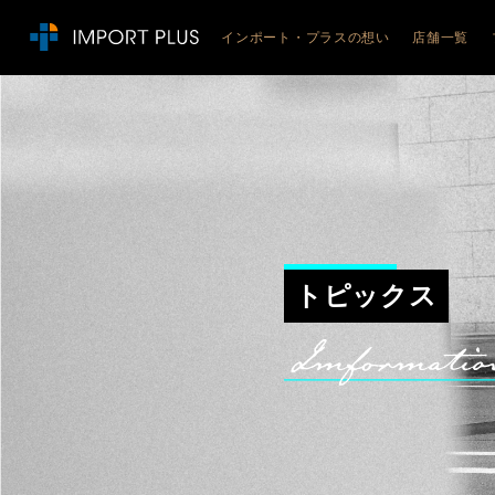
インポート・プラスの想い
店舗一覧
JEEP
ジープ札
ジープ札
ジープ札
ジープ旭
ジープ函
ジープ青
トピックス