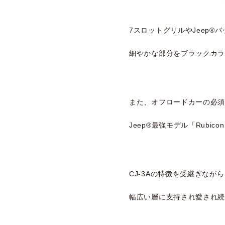
7スロットグリルやJeep®バ
細やかな部分をブラックカ
また、オフロードカーの必
Jeep®最強モデル「Rubi
CJ-3Aの特徴を受継ぎながらも
幅広い層に支持され愛され