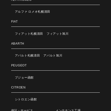
アルファ ロメオ札幌清田
FIAT
フィアット札幌清田
フィアット旭川
ABARTH
アバルト札幌清田
アバルト旭川
PEUGEOT
プジョー函館
CITROEN
シトロエン函館
保証・サービス
メンテナンス工場