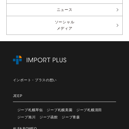
ニュース
ソーシャル
メディア
インポート・プラスの想い
JEEP
ジープ札幌琴似
ジープ札幌美園
ジープ札幌清田
ジープ旭川
ジープ函館
ジープ青森
ALFA ROMEO