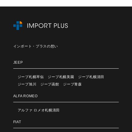
インポート・プラスの想い
JEEP
ジープ札幌琴似
ジープ札幌美園
ジープ札幌清田
ジープ旭川
ジープ函館
ジープ青森
ALFA ROMEO
アルファ ロメオ札幌清田
FIAT