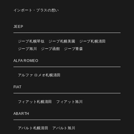
インポート・プラスの想い
JEEP
ジープ札幌琴似
ジープ札幌美園
ジープ札幌清田
ジープ旭川
ジープ函館
ジープ青森
ALFA ROMEO
アルファ ロメオ札幌清田
FIAT
フィアット札幌清田
フィアット旭川
ABARTH
アバルト札幌清田
アバルト旭川