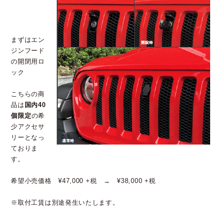
まずはエン
ジンフード
の開閉用ロ
ック
こちらの商
品は
国内40
個限定
の希
少アクセサ
リーとなっ
ておりま
す。
希望小売価格 ¥47,000 +税 → ¥38,000 +税
※取付工賃は別途発生いたします。