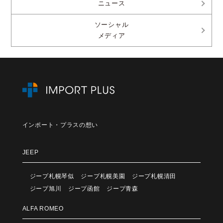
ニュース
ソーシャル
メディア
インポート・プラスの想い
JEEP
ジープ札幌琴似
ジープ札幌美園
ジープ札幌清田
ジープ旭川
ジープ函館
ジープ青森
ALFA ROMEO