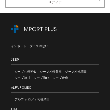
メディア
インポート・プラスの想い
JEEP
ジープ札幌琴似
ジープ札幌美園
ジープ札幌清田
ジープ旭川
ジープ函館
ジープ青森
ALFA ROMEO
アルファ ロメオ札幌清田
FIAT