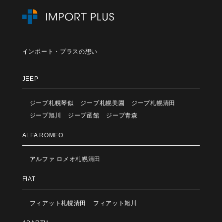
インポート・プラスの想い
JEEP
ジープ札幌琴似
ジープ札幌美園
ジープ札幌清田
ジープ旭川
ジープ函館
ジープ青森
ALFA ROMEO
アルファ ロメオ札幌清田
FIAT
フィアット札幌清田
フィアット旭川