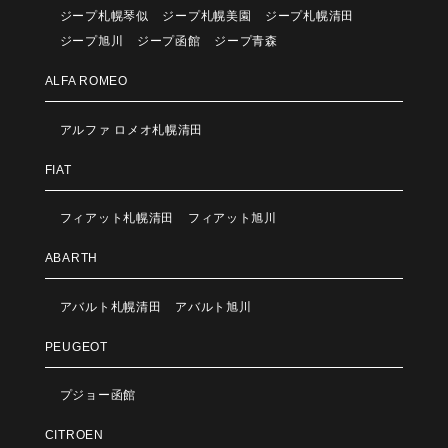
ジープ札幌琴似
ジープ札幌美園
ジープ札幌清田
ジープ旭川
ジープ函館
ジープ青森
ALFA ROMEO
アルファ ロメオ札幌清田
FIAT
フィアット札幌清田
フィアット旭川
ABARTH
アバルト札幌清田
アバルト旭川
PEUGEOT
プジョー函館
CITROEN