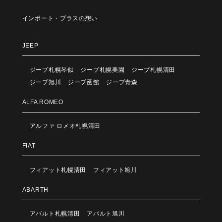
インポート・プラスの想い
JEEP
ジープ札幌琴似
ジープ札幌美園
ジープ札幌清田
ジープ旭川
ジープ函館
ジープ青森
ALFA ROMEO
アルファ ロメオ札幌清田
FIAT
フィアット札幌清田
フィアット旭川
ABARTH
アバルト札幌清田
アバルト旭川