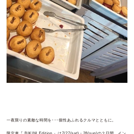
一夜限りの素敵な時間を･･･個性あふれるクルマとともに。
限定車『 BIKINI Edition 』は7/27(sat)・28(sun)の２日間、イン