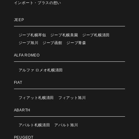
インポート・プラスの想い
JEEP
ジープ札幌琴似
ジープ札幌美園
ジープ札幌清田
ジープ旭川
ジープ函館
ジープ青森
ALFA ROMEO
アルファ ロメオ札幌清田
FIAT
フィアット札幌清田
フィアット旭川
ABARTH
アバルト札幌清田
アバルト旭川
PEUGEOT