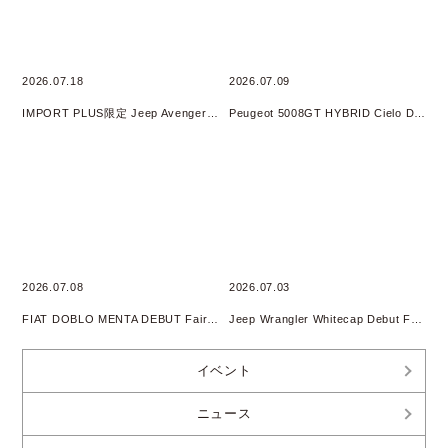
2026.07.18
2026.07.09
IMPORT PLUS限定 Jeep Avenger 4xe HYBRID オリジナルフェア 開催
Peugeot 5008GT HYBRID Cielo DEBUT Fair開催
2026.07.08
2026.07.03
FIAT DOBLO MENTA DEBUT Fair開催
Jeep Wrangler Whitecap Debut Fair 開催
イベント
ニュース