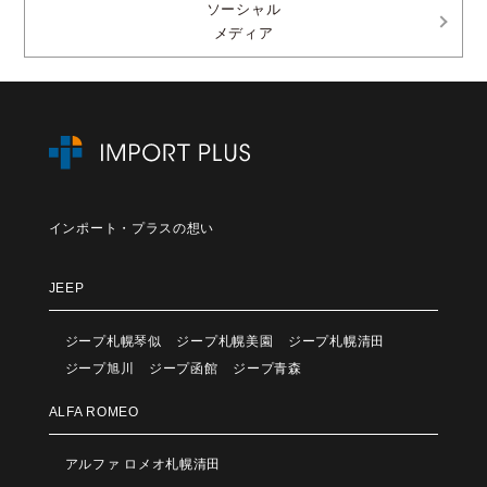
ソーシャル
メディア
インポート・プラスの想い
JEEP
ジープ札幌琴似
ジープ札幌美園
ジープ札幌清田
ジープ旭川
ジープ函館
ジープ青森
ALFA ROMEO
アルファ ロメオ札幌清田