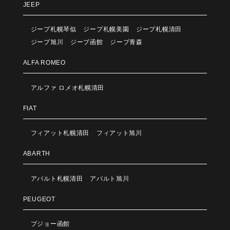
JEEP
ジープ札幌琴似
ジープ札幌美園
ジープ札幌清田
ジープ旭川
ジープ函館
ジープ青森
ALFA ROMEO
アルファ ロメオ札幌清田
FIAT
フィアット札幌清田
フィアット旭川
ABARTH
アバルト札幌清田
アバルト旭川
PEUGEOT
プジョー函館