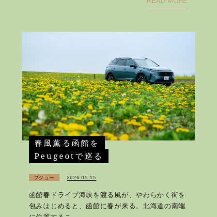
READ MORE
春風薫る函館を
Peugeotで巡る
プジョー
2026.05.15
函館春ドライブ海峡を渡る風が、やわらかく街を
包みはじめると、函館に春が来る。北海道の南端
に位置するこ....