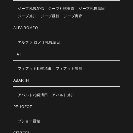
ジープ札幌琴似
ジープ札幌美園
ジープ札幌清田
ジープ旭川
ジープ函館
ジープ青森
ALFA ROMEO
アルファ ロメオ札幌清田
FIAT
フィアット札幌清田
フィアット旭川
ABARTH
アバルト札幌清田
アバルト旭川
PEUGEOT
プジョー函館