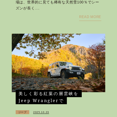
場は、世界的に見ても稀有な天然雪100％でシー
ズンが長く....
READ MORE
美しく彩る紅葉の層雲峡を
Jeep Wranglerで
ジープ
2025.10.23