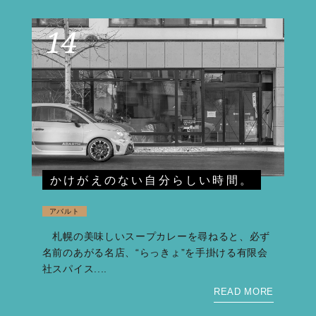
14
かけがえのない自分らしい時間。
アバルト
札幌の美味しいスープカレーを尋ねると、必ず
名前のあがる名店、“らっきょ”を手掛ける有限会
社スパイス....
READ MORE