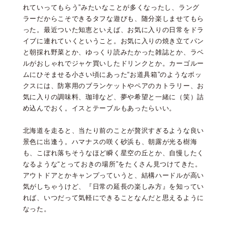
れていってもらう”みたいなことが多くなったし、ラング
ラーだからこそできるタフな遊びも、随分楽しませてもら
った。最近ついた知恵といえば、お気に入りの日常をドラ
イブに連れていくということ。お気に入りの焼き立てパン
と朝採れ野菜とか、ゆっくり読みたかった雑誌とか、ラベ
ルがおしゃれでジャケ買いしたドリンクとか。カーゴルー
ムにひそませる小さい頃にあった“お道具箱”のようなボッ
クスには、防寒用のブランケットやペアのカトラリー、お
気に入りの調味料、珈琲など、夢や希望と一緒に（笑）詰
め込んでおく。イスとテーブルもあったらいい。
北海道を走ると、当たり前のことが贅沢すぎるような良い
景色に出逢う。ハマナスの咲く砂浜も、朝露が光る樹海
も、こぼれ落ちそうなほど瞬く星空の丘とか、自慢したく
なるような“とっておきの場所”をたくさん見つけてきた。
アウトドアとかキャンプっていうと、結構ハードルが高い
気がしちゃうけど、『日常の延長の楽しみ方』を知ってい
れば、いつだって気軽にできることなんだと思えるように
なった。