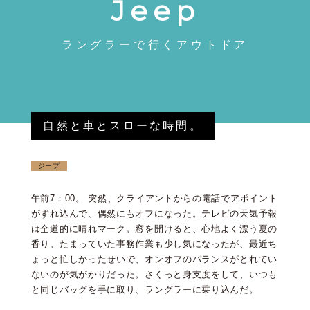
Jeep
ラングラーで行くアウトドア
自然と車とスローな時間。
ジープ
午前7：00。 突然、クライアントからの電話でアポイント
がずれ込んで、偶然にもオフになった。テレビの天気予報
は全道的に晴れマーク。窓を開けると、心地よく漂う夏の
香り。たまっていた事務作業も少し気になったが、最近ち
ょっと忙しかったせいで、オンオフのバランスがとれてい
ないのが気がかりだった。さくっと身支度をして、いつも
と同じバッグを手に取り、ラングラーに乗り込んだ。