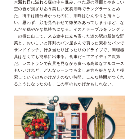
木漏れ日に溢れる森の中を進み、べた凪の湖面とやさしい
空の色が混ざりあう美しい支笏湖畔でラングラーをとめ
た。街中は随分暑かったのに、湖畔はひんやりと清々し
い。思わず、顔を見合わせて微笑みあってしまうほど、な
んだか穏やかな気持ちになる。イスとテーブルをラングラ
ーの横に出して、来る途中に立ち寄った道の駅の新鮮な野
菜と、おいしいと評判のパン屋さんで買った素朴なパンで
サンドイッチ。行き当たりばったりのドライブで、調理器
具はなくても簡単に出来る。食事だってアイディア次第
だ。レストランで夜景を見ながら食べる高級なフルコース
もいいけれど、どんなシーンでも楽しみ方を好きな人と模
索していくのもかけがえのない時間。こんな時間がつくれ
るようになったのも、この車のおかげかもしれない。