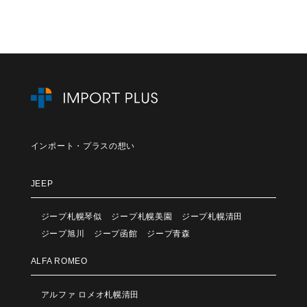
インポート・プラスの想い
JEEP
ジープ札幌琴似
ジープ札幌美園
ジープ札幌清田
ジープ旭川
ジープ函館
ジープ青森
ALFA ROMEO
アルファ ロメオ札幌清田